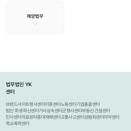
해양법무
법무법인 YK
센터
브랜드사이트
형사센터
이혼센터
노동센터
기업총괄센터
법인 회생·파산센터
가사상속센터
군형사센터
부동산·건설센터
민사센터
의료센터
중대재해센터
교통사고센터
성범죄센터
마약센터
학교폭력센터