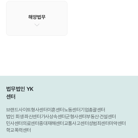
해양법무
법무법인 YK
센터
브랜드사이트
형사센터
이혼센터
노동센터
기업총괄센터
법인 회생·파산센터
가사상속센터
군형사센터
부동산·건설센터
민사센터
의료센터
중대재해센터
교통사고센터
성범죄센터
마약센터
학교폭력센터