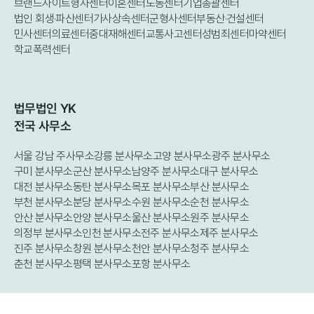
브랜드사이트
형사센터
이혼센터
노동센터
기업총괄센터
법인 회생·파산센터
가사상속센터
군형사센터
부동산·건설센터
민사센터
의료센터
중대재해센터
교통사고센터
성범죄센터
마약센터
학교폭력센터
법무법인 YK
전국 사무소
서울 강남 주사무소
강릉 분사무소
고양 분사무소
광주 분사무소
구미 분사무소
군산 분사무소
남양주 분사무소
대구 분사무소
대전 분사무소
동탄 분사무소
목포 분사무소
부산 분사무소
부천 분사무소
분당 분사무소
수원 분사무소
순천 분사무소
안산 분사무소
안양 분사무소
울산 분사무소
원주 분사무소
의정부 분사무소
인천 분사무소
전주 분사무소
제주 분사무소
진주 분사무소
창원 분사무소
천안 분사무소
청주 분사무소
춘천 분사무소
평택 분사무소
포항 분사무소