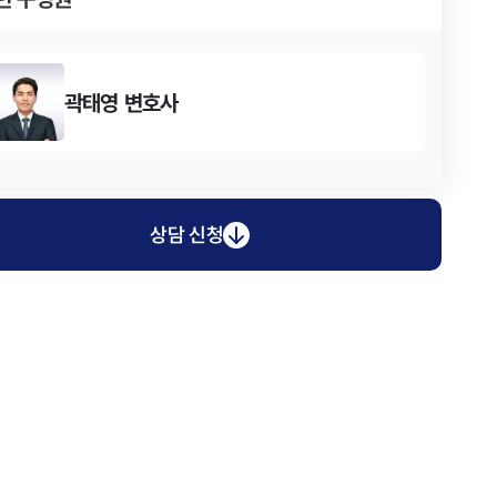
곽태영
변호사
상담 신청