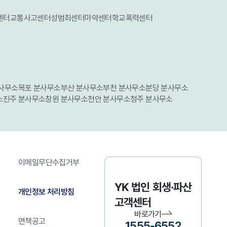
센터
교통사고센터
성범죄센터
마약센터
학교폭력센터
사무소
목포 분사무소
부산 분사무소
부천 분사무소
분당 분사무소
소
진주 분사무소
창원 분사무소
천안 분사무소
청주 분사무소
이메일무단수집거부
YK 법인 회생·파산
개인정보 처리방침
고객센터
바로가기
면책공고
1555-6552