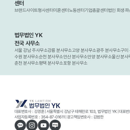
센터
브랜드사이트
형사센터
이혼센터
노동센터
기업총괄센터
법인 회생·
법무법인 YK
전국 사무소
서울 강남 주사무소
강릉 분사무소
고양 분사무소
광주 분사무소
구미
수원 분사무소
순천 분사무소
안산 분사무소
안양 분사무소
울산 분사
춘천 분사무소
평택 분사무소
포항 분사무소
대표변호사 : 강경훈
|
서울특별시 강남구 테헤란로 103, 법무법인 YK
|
대표번호
사업자등록번호 :
354-87-01611
|
광고책임변호사 : 김범한