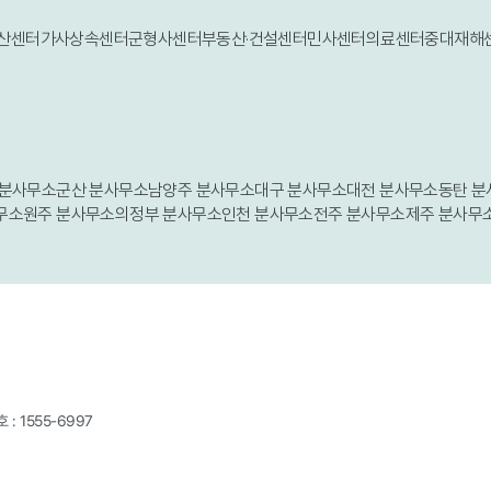
파산센터
가사상속센터
군형사센터
부동산·건설센터
민사센터
의료센터
중대재해
 분사무소
군산 분사무소
남양주 분사무소
대구 분사무소
대전 분사무소
동탄 분
무소
원주 분사무소
의정부 분사무소
인천 분사무소
전주 분사무소
제주 분사무
 :
1555-6997