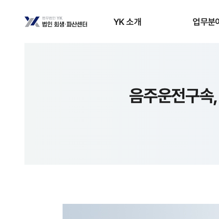
YK 소개
업무분
음주운전구속,