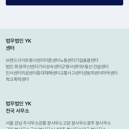
법무법인 YK
센터
브랜드사이트
형사센터
이혼센터
노동센터
기업총괄센터
법인 회생·파산센터
가사상속센터
군형사센터
부동산·건설센터
민사센터
의료센터
중대재해센터
교통사고센터
성범죄센터
마약센터
학교폭력센터
법무법인 YK
전국 사무소
서울 강남 주사무소
강릉 분사무소
고양 분사무소
광주 분사무소