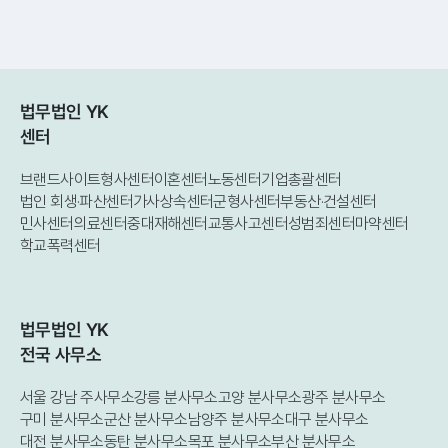
법무법인 YK
센터
브랜드사이트
형사센터
이혼센터
노동센터
기업총괄센터
법인 회생·파산센터
가사상속센터
군형사센터
부동산·건설센터
민사센터
의료센터
중대재해센터
교통사고센터
성범죄센터
마약센터
학교폭력센터
법무법인 YK
전국 사무소
서울 강남 주사무소
강릉 분사무소
고양 분사무소
광주 분사무소
구미 분사무소
군산 분사무소
남양주 분사무소
대구 분사무소
대전 분사무소
동탄 분사무소
목포 분사무소
부산 분사무소