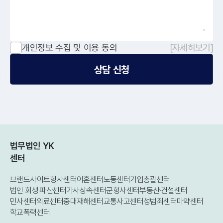
개인정보 수집 및 이용 동의
[자세히보기]
상담 신청
법무법인 YK
센터
브랜드사이트
형사센터
이혼센터
노동센터
기업총괄센터
법인 회생·파산센터
가사상속센터
군형사센터
부동산·건설센터
민사센터
의료센터
중대재해센터
교통사고센터
성범죄센터
마약센터
학교폭력센터