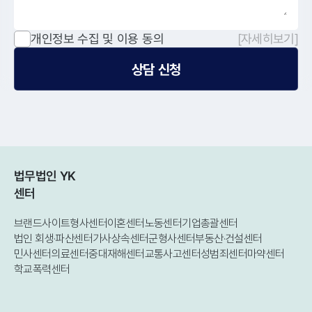
개인정보 수집 및 이용 동의
[자세히보기]
상담 신청
법무법인 YK
센터
브랜드사이트
형사센터
이혼센터
노동센터
기업총괄센터
법인 회생·파산센터
가사상속센터
군형사센터
부동산·건설센터
민사센터
의료센터
중대재해센터
교통사고센터
성범죄센터
마약센터
학교폭력센터