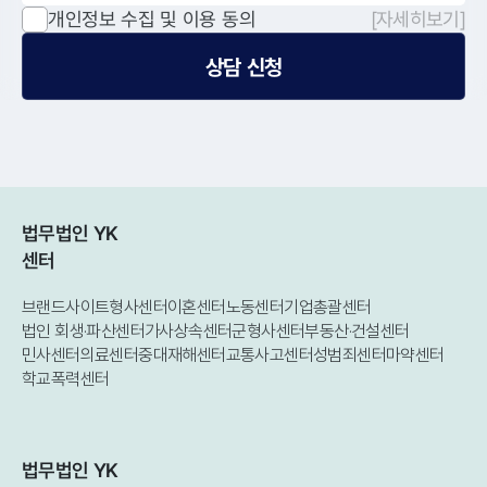
개인정보 수집 및 이용 동의
[자세히보기]
상담 신청
법무법인 YK
센터
브랜드사이트
형사센터
이혼센터
노동센터
기업총괄센터
법인 회생·파산센터
가사상속센터
군형사센터
부동산·건설센터
민사센터
의료센터
중대재해센터
교통사고센터
성범죄센터
마약센터
학교폭력센터
법무법인 YK